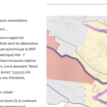
 avec annotations
vé ...
pourra
supporter
cité dont les dimensions
mum autorisé par le RNP
numérique) Voir
🚩
mune n'a aucune maîtrise
e. Lire le document "Alc
ool
es jeunes"
transmis
à la
s vice-Présidents,
r urbain :
uve (zone 2), la commune
 des panneaux non