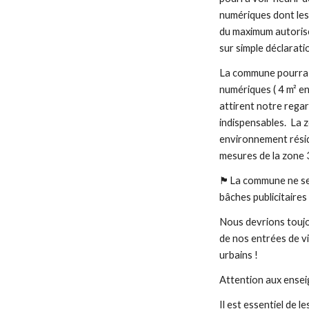
numériques dont les
du maximum autorisé
sur simple déclaratio
La commune pourra a
numériques ( 4 m² en 
attirent notre regar
indispensables. La 
environnement résid
mesures de la zone 3
🏴La commune ne se 
bâches publicitaires
Nous devrions toujou
de nos entrées de v
urbains !
Attention aux ensei
Il est essentiel de 