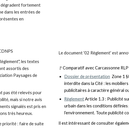
s dégradent fortement
ne dans les entrées de
t présentes en
 CDNPS
Le document '02 Règlement' est annot
èglement", les textes
🚩
Comparatif avec
Carcassonne RL
ont assortis des
ciation Paysages de
Dossier de présentation
Zone 1 §
interdite dans la Cité : les mobili
publicitaires à caractère général ou 
nt pas été relevés pour
Règlement
Article 1.3 : Publicité s
ilité, mais si notre avis
urbain dans les conditions définies
ments signalés est pris en
l’environnement. Toute publicité co
ons très heureux.
Il est intéressant de consulter égale
 priorité : faire de suite