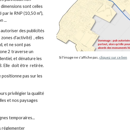
 dimensions sont celles
 par le RNP (10,50 m²),
n ...
utoriser des publicités
zones d'activité) , elles
d, et ne sont pas
zone 2 traverse un
Si l'image ne s'affiche pas,
cliquez sur ce lien
entiel, et dénature les
. Elle doit être retirée.
positionne pas sur les
rs privilégier la qualité
illes et nos paysages
gnes temporaires...
les réglementer