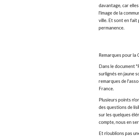
davantage, car elle
l'image de la commu
ville. Et sont en fai
permanence.
Remarques pour la
Dans le document "R
surlignés en jaune s
remarques de l'asso
France.
Plusieurs points n'o
des questions de lisib
sur les quelques élé
compte, nous en ser
Et n'oublions pas une