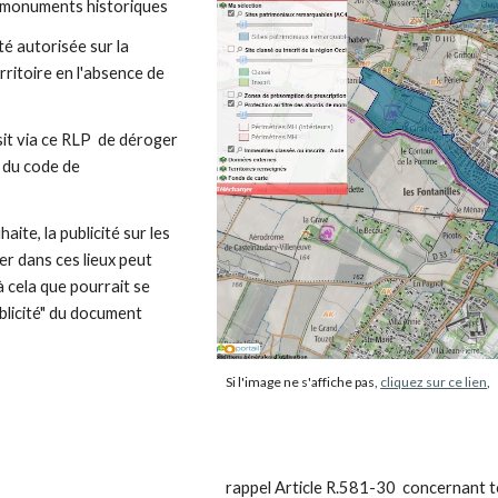
 monuments historiques
ité autorisée sur la
rritoire en l'absence de
it via ce RLP de déroger
 du code de
aite, la publicité sur les
er dans ces lieux peut
 à cela que pourrait se
ublicité" du document
Si l'image ne s'affiche pas,
cliquez sur ce lien
,
rappel Article R.581-30
concernant tou