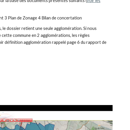
r la base des documents présentés suivants (
voir les
t 3 Plan de Zonage 4 Bilan de concertation
le dossier retient une seule agglomération. Si nous
e cette commune en 2 agglomérations, les règles
oir définition agglomération rappelé page 6 du rapport de