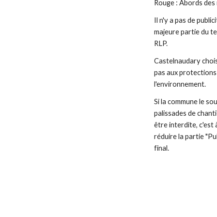
Rouge : Abords des
Il n'y a pas de public
majeure partie du te
RLP.
Castelnaudary chois
pas aux protections
l'environnement.
Si la commune le souh
palissades de chanti
être interdite, c'est
réduire la partie "P
final.