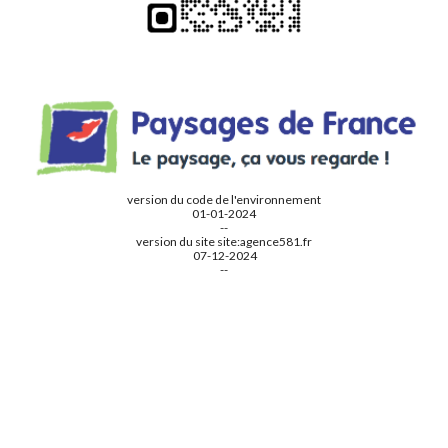
version du code de l'environnement
01-01-2024
--
version du site
site:a
gence581.fr
07
-
12
-2024
--