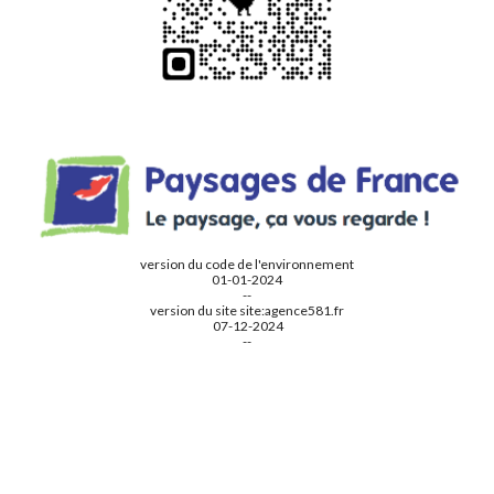
version du code de l'environnement
01-01-2024
--
version du site
site:a
gence581.fr
07
-
12
-2024
--