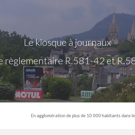
ip to main content
Skip to navigat
L
e kiosque à journaux
ie règlementaire R.581-42
et
R.5
En agglomération de plus de 10 000 habitants dans le