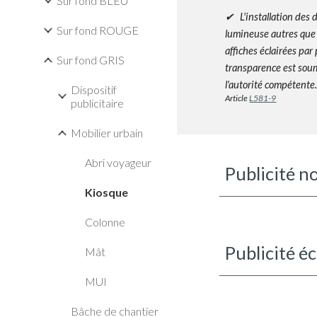
Sur fond BLEU
✔ L'installation des d
Sur fond ROUGE
lumineuse autres que
affiches éclairées par
Sur fond GRIS
transparence est soum
l'autorité compétente
Dispositif
Article
L581-9
publicitaire
Mobilier urbain
Abri voyageur
Publicité n
Kiosque
Colonne
Publicité é
Mât
MUI
Bâche de chantier