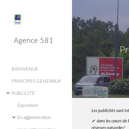
Sk
Agence 581
Pr
BIENVENUE
PRINCIPES GENERAUX
PUBLICITE
Exposition
Les p
ublicités sont in
En agglomération
✔
dans les cœurs de 
réserves naturelles*