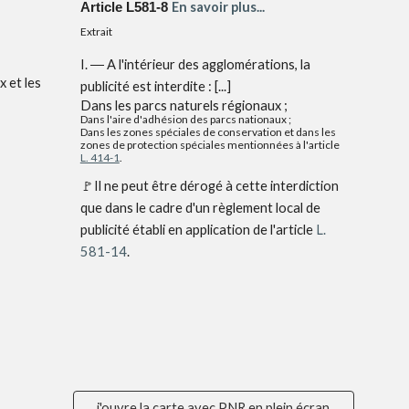
En savoir plus...
Article L581-8
Extrait
I. ― A l'intérieur des agglomérations, la
 et les
publicité est interdite : [...]
Dans les parcs naturels régionaux ;
Dans l'aire d'adhésion des parcs nationaux ;
Dans les zones spéciales de conservation et dans les
zones de protection spéciales mentionnées à l'article
L. 414-1
.
🚩
Il ne peut être dérogé à cette interdiction
que dans le cadre d'un règlement local de
publicité établi en application de l'article
L.
581-14
.
j'ouvre la carte avec PNR en plein écran