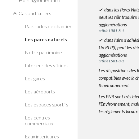
Hors agglomération
✔ dans les Parcs Nat
Cas particuliers
peut
les réintroduire 
agglomérations
Palissades de chantier
article L581-8-1
Les parcs naturels
✔ dans l
'aire d'adhés
Un RLP(i) peut les réi
Notre patrimoine
agglomérations
article L581-8-1
Interieur des vitrines
Les dispositions des R
Les gares
compatibles avec la c
l'environnement
Les aéroports
Les PNR sont très bie
Les espaces sportifs
l'Environnement, mai
les règlements locaux 
Les centres
commerciaux
Eaux interieures