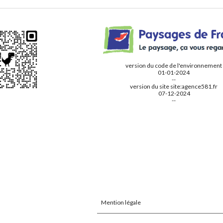
version du code de l'environnement
01-01-2024
--
version du site
site:a
gence581.fr
07
-
12
-2024
--
Mention légale
Report abuse