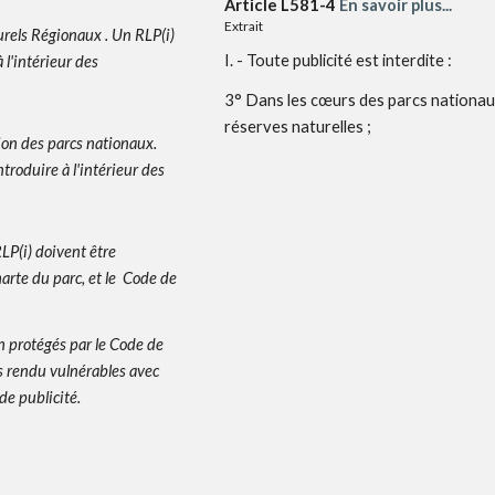
Article L581-4
En savoir plus...
Extrait
urels Régionaux .
Un
RLP(i)
I. - Toute publicité est interdite :
à l'intérieur des
3° Dans les cœurs des parcs nationaux
réserves naturelles ;
ion des
p
arcs
nationaux
.
ntroduire à l'intérieur des
LP(i) doivent être
harte du parc, et le Code de
n protégés par le Code de
s rendu vulnérables avec
de publicité
.