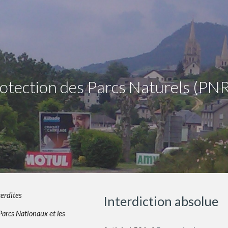
ip to main content
Skip to navigat
otection des
P
arcs
N
aturels (PNR
terdites
Interdiction absolue
Parcs Nationaux et les