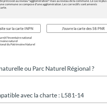
 de précision au niveau "agglomération" mais au niveau de la commune. Le cas le plus
 : une commune se compose d'une agglomération. Les correctifs sont amenés
carte.
site sur la carte INPN
J'ouvre la carte des 58 PNR
urnit l'Inventaire national
imoine naturel
ional du Patrimoine Naturel
 naturelle ou Parc Naturel Régional ?
atible avec la charte : L581-14