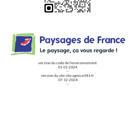
version du code de l'environnement
01-01-2024
--
version du site
site:a
gence581.fr
07
-
12
-2024
--