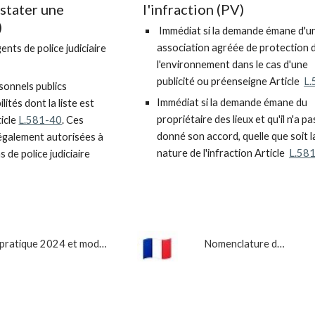
nstater une
l'infraction (PV
)
)
Immédiat si la demande émane d'u
association agréée de protection 
gents de police judiciaire
l'environnement
dans le cas d'une
publicité ou préenseigne
Article
L.
sonnels publics
Immédiat si la demande émane du
lités dont la liste est
propriétaire des lieux et qu'il n'a pa
ticle
L.581-40
. Ces
donné son accord, quelle que soit l
également autorisées à
nature de l'infraction
Article
L.58
 de police judiciaire
Guide pratique 2024 et modèles
Nomenclature des infractions