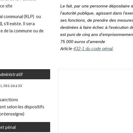
ce site
Le fait, par une personne dépositaire 
l'autorité publique, agissant dans l'exe
al communal (RLP) ou
ses fonctions, de prendre des mesure
s'il existe. Il sera
destinées à faire échec à l'exécution de
ite de la commune ou de
est puni de cinq ans d'emprisonnemen
75 000 euros d'amende
A
rticle
432-1
du code pénal
.
administratif
s L.581-26 à 33
 sanctions
ent selon les dispositifs
, préenseigne)
et pénal