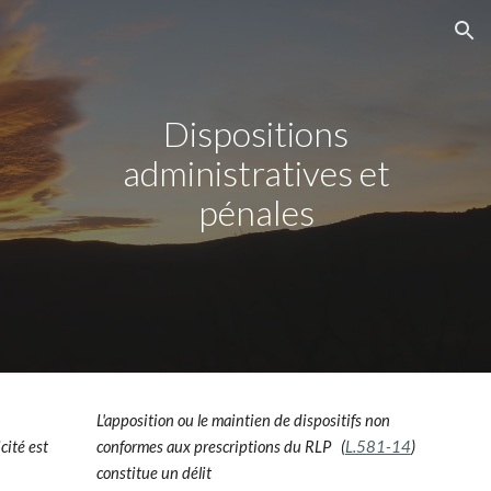
ion
Dispositions
administratives et
pénales
e
L'apposition ou le maintien de dispositifs non
icité est
conformes aux prescriptions du RLP (
L.581-14
)
constitue un délit