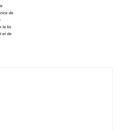
de
rcice de
s
 la loi
t et de