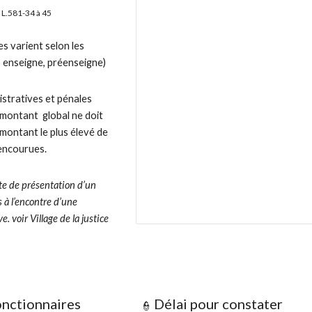
s L.581-34 à 45
s varient selon les
é, enseigne, préenseigne)
istratives et pénales
 montant global ne doit
 montant le plus élevé de
 encourues.
ate de présentation d’un
s à l’encontre d’une
. voir Village de la justice
onctionnaires
Délai pour
constater
👮