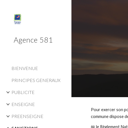
Sk
Agence 581
BIENVENUE
PRINCIPES GENERAUX
PUBLICITE
ENSEIGNE
Pour exercer son pou
PREENSEIGNE
commune dispose de
📖
le Règlement Nati