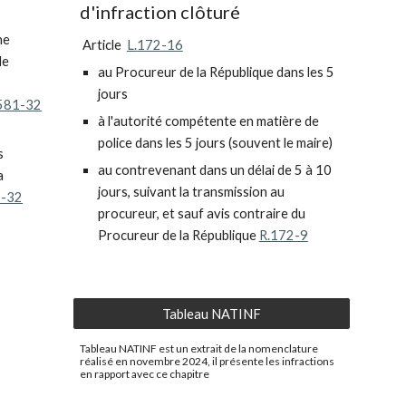
d'infraction clôturé
ne
Article
L.
172-16
de
au Procureur de la République
dans les 5
jours
581-32
à l'autorité compétente en matière de
police
dans les 5 jours (souvent le maire)
s
au contrevenant dans un délai de 5 à 10
a
jours, suivant la transmission au
1-32
procureur, et sauf avis contraire du
Procureur de la République
R.172-9
Tableau NATINF
Tableau NATINF est un extrait de la nomenclature
réalisé en novembre 2024, il présente les infractions
en rapport avec ce chapitre