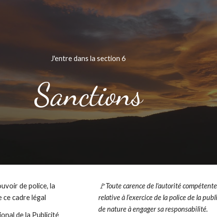
ip to main content
Skip to navigat
J'entre dans la section
6
Sanctions
voir de police, la
🚩Toute carence de l'autorité compétent
 ce cadre légal
relative à l’exercice de la police de la publ
de nature à engager sa responsabilité.
onal de la Publicité