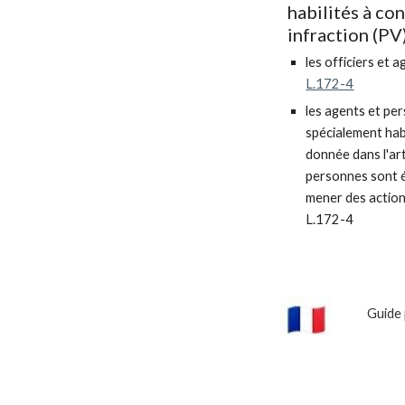
habilités à co
infraction (PV
les officiers et a
L.172-4
les agents et per
spécialement habi
donnée dans l'ar
personnes sont 
mener des actions
L.172-4