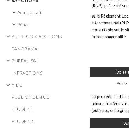
SANCTIONS
(RNP) présenté sur 
Administratif
📖
le Règlement Loc
intercommunal (RLPi), 
Pénal
consultable sur le s
AUTRES DISPOSITIONS
l'intercommunalité.
PANORAMA
BUREAU 581
Volet 
INFRACTIONS
Article
AIDE
PUBLICITE EN UE
La procédure et les
administratives vari
ETUDE 11
(publicité, enseigne
ETUDE 12
Vol