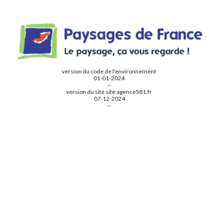
version du code de l'environnement
01-01-2024
--
version du site
site:a
gence581.fr
07
-
12
-2024
--