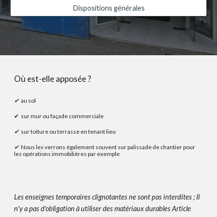
Dispositions générales
Où est-elle apposée ?
✔
au sol
✔
sur mur ou façade commerciale
✔
sur toiture ou terrasse en tenant lieu
✔
Nous les verrons également souvent sur
palissade de chantier pour
les opérations immobilières par exemple
Les enseignes temporaires clignotantes ne sont pas interdites
;
Il
n'y a pas d'obligation à utiliser des matériaux durables
A
rt
icle