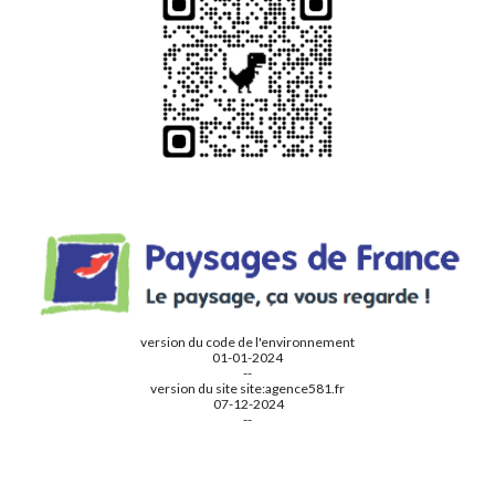
version du code de l'environnement
01-01-2024
--
version du site
site:a
gence581.fr
07
-
12
-2024
--