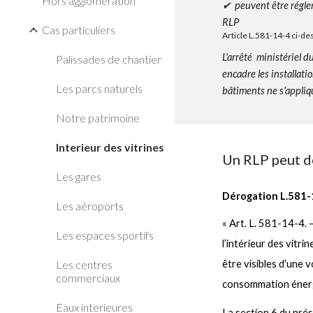
Hors agglomération
✔ peuvent être régle
RLP
Cas particuliers
Article L.581-14-4 ci-d
L'arrêté ministériel
Palissades de chantier
encadre les installatio
Les parcs naturels
bâtiments ne s'appli
Notre patrimoine
Interieur des vitrines
Un RLP peut dé
Les gares
Dérogation
L.
581-
Les aéroports
« Art. L. 581-14-4. –
Les espaces sportifs
l’intérieur des vitr
Les centres
être visibles d’une v
commerciaux
consommation énerg
Eaux interieures
La
section 6
du prés