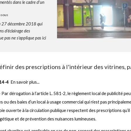
mentés dans le cadre d'un
essous
 du 27 décembre 2018 qui
ns d'éclair
age des
que pas
ne s'applique pas
ici
finir des prescriptions à l'intérieur des vitrines,
14-4
En savoir plus...
 Par dérogation à l’article L. 581-2, le règlement local de publicité peut
ines ou des baies d’un local à usage commercial qui n’est pas principale
oie ouverte à la circulation publique respectent des prescriptions qu’il
étique et de prévention des nuisances lumineuses.
ent chapitre est applicable en cas de non-respect des prescriptions pos