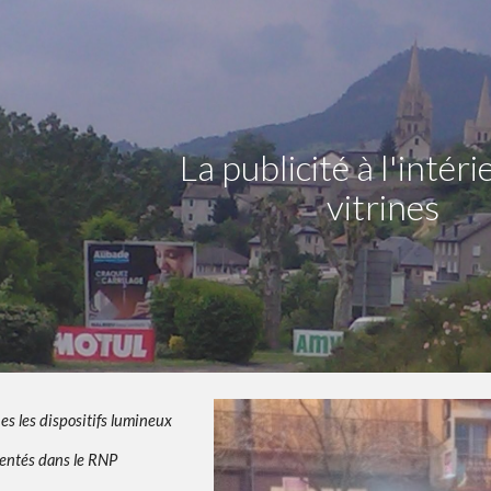
ip to main content
Skip to navigat
La publicité à l'intéri
vitrines
ines
les dispositifs lumineux
mentés dans le RNP