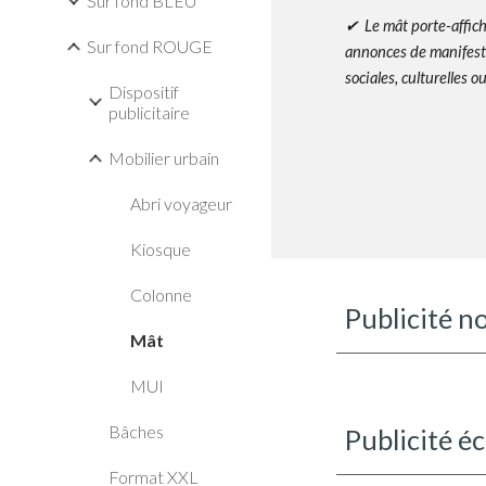
Sur fond BLEU
✔ Le mât porte-affich
Sur fond ROUGE
annonces de manifest
sociales, culturelles o
Dispositif
publicitaire
Mobilier urbain
Abri voyageur
Kiosque
Colonne
Publicité 
Mât
MUI
Bâches
Publicité é
Format XXL