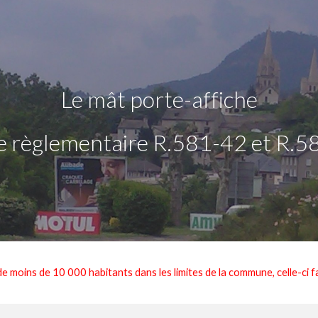
ip to main content
Skip to navigat
Le
mât porte-affiche
ie règlementaire R.581-42
et
R.5
 moins de 10 000 habitants dans les limites de la commune, celle-ci f